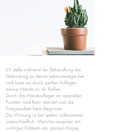
Ich stelle während der Behandlung die
Verbindung zu deiner Lebensenergie her
und lasse sie durch sanftes Auflegen
meiner Hände zu dir fließen.
Durch das Handauflegen an speziellen
Punkten wird Reiki aktiviert und die
Energiearbeit kann beginnen.
Die Wirkung ist bei jedem volkkommen
unterschiedlich. Manche verspüren ein
wohliges Kribbeln am ganzen Körper,