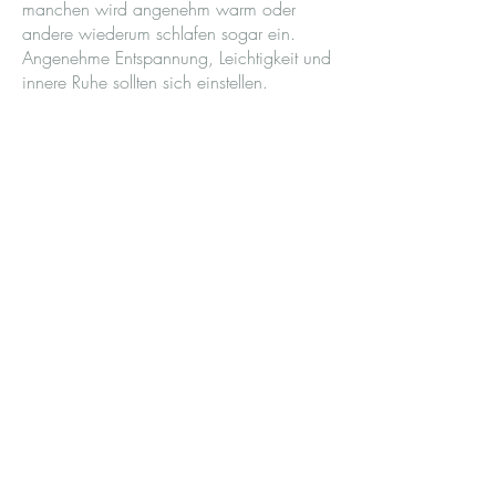
manchen wird angenehm warm oder
andere wiederum schlafen sogar ein.
Angenehme Entspannung, Leichtigkeit und
innere Ruhe sollten sich einstellen.
Dein natürlicher Energiefluss wird nach
und nach wieder in Balance gebracht.
Reiki kann therapeutisch oder wie bei
meinen anderen Anwendungen einfach
als schöne entspannende
Wellnessbehandlung in Form einer Reiki
Massage (Reiki & Massage kombiniert)
angewendet werden.
Die Behandlung findet voll bekleidet auf
meiner Behandlungsliege statt.
Idealerweise trägst du daher bequeme
Kleidung.
Du brauchst dich nicht vorbereiten.
Vielleicht beschäftigt dich aber gerade